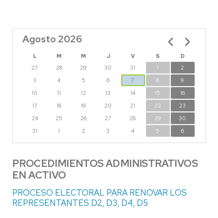
Agosto 2026
Paginación
L
M
M
J
V
S
D
27
28
29
30
31
1
2
3
4
5
6
7
8
9
10
11
12
13
14
15
16
17
18
19
20
21
22
23
24
25
26
27
28
29
30
31
1
2
3
4
5
6
PROCEDIMIENTOS ADMINISTRATIVOS
EN ACTIVO
PROCESO ELECTORAL PARA RENOVAR LOS
REPRESENTANTES D2, D3, D4, D5