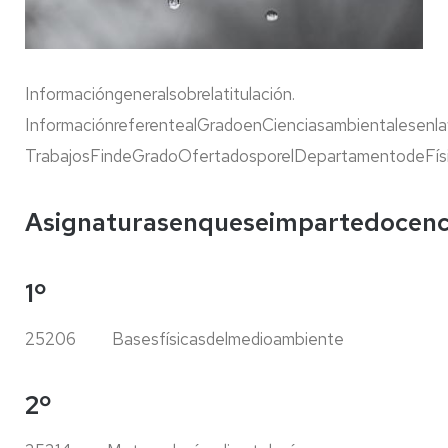
Informacióngeneralsobrela
titulación.
Informaciónreferenteal
GradoenCienciasambientalesenla
TrabajosFindeGradoOfertadosporelDepartamentodeFísi
Asignaturasenqueseimpartedocenc
1º
25206
Basesfísicasdelmedioambiente
2º