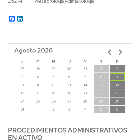
25214
Meteorologíayclimatología
Facebook
LinkedIn
Agosto 2026
Paginación
L
M
M
J
V
S
D
27
28
29
30
31
1
2
3
4
5
6
7
8
9
10
11
12
13
14
15
16
17
18
19
20
21
22
23
24
25
26
27
28
29
30
31
1
2
3
4
5
6
PROCEDIMIENTOS ADMINISTRATIVOS
EN ACTIVO